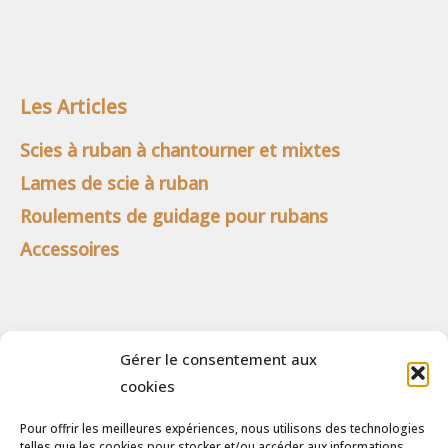
Les Articles
Scies à ruban à chantourner et mixtes
Lames de scie à ruban
Roulements de guidage pour rubans
Accessoires
Menu Clients
Gérer le consentement aux
Panier
cookies
Détails du compte
Pour offrir les meilleures expériences, nous utilisons des technologies
telles que les cookies pour stocker et/ou accéder aux informations