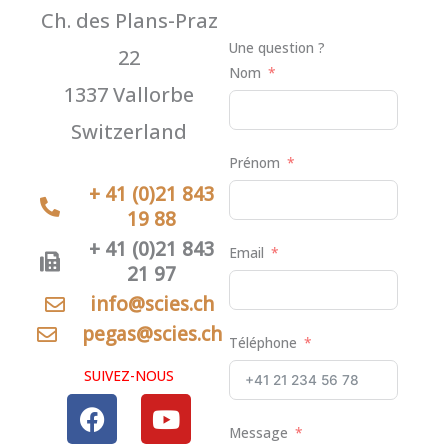
Ch. des Plans-Praz
Une question ?
22
Nom
1337 Vallorbe
Switzerland
Prénom
+ 41 (0)21 843
19 88
+ 41 (0)21 843
Email
21 97
​info@scies.ch
pegas@scies.ch
Téléphone
SUIVEZ-NOUS
F
Y
a
o
Message