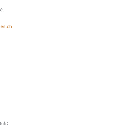
é.
ies.ch
 à :