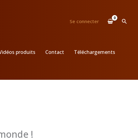
Reche
Se connecter
Vidéos produits
Contact
Téléchargements
 monde !