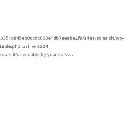
a3351c845eb0cc0c003e1db7aeaba2f9/sites/scies.ch/wp-
table.php
on line
2224
 sure it's readable by your server.