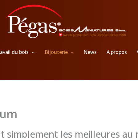
avail du bois
Bijouterie
News
A propos
ium
ut simplement les meilleures au