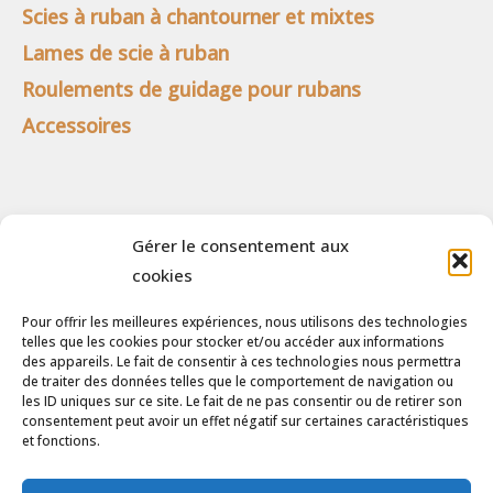
Scies à ruban à chantourner et mixtes
Lames de scie à ruban
Roulements de guidage pour rubans
Accessoires
Menu Clients
Gérer le consentement aux
Panier
cookies
Détails du compte
Pour offrir les meilleures expériences, nous utilisons des technologies
Politique en matière de remboursements et de
telles que les cookies pour stocker et/ou accéder aux informations
des appareils. Le fait de consentir à ces technologies nous permettra
retours
de traiter des données telles que le comportement de navigation ou
les ID uniques sur ce site. Le fait de ne pas consentir ou de retirer son
Conditions générales
consentement peut avoir un effet négatif sur certaines caractéristiques
et fonctions.
Politique de cookies (UE)